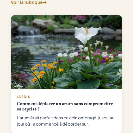
personne
Voir la rubrique
→
ne
vous
dit
vraiment
JARDIN
Comment déplacer un arum sans compromettre
sa reprise ?
L'arum était parfait dans ce coin ombragé, jusqu'au
jour où il a commencé à déborder sur…