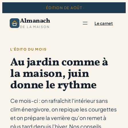
· ÉDITION DE AOÛT ·
Almanach
Le carnet
DE LA MAISON
L'ÉDITO DU MOIS
Au jardin comme à
la maison, juin
donne le rythme
Ce mois-ci : on rafraîchit l'intérieur sans
clim énergivore, on repique les courgettes
et on prépare la verrière qu'on remet à
plus tard depuis l'hiver. Nos conseils,