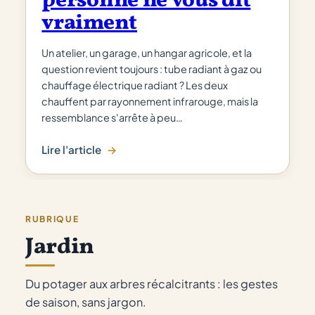
personne ne vous dit
vraiment
Un atelier, un garage, un hangar agricole, et la
question revient toujours : tube radiant à gaz ou
chauffage électrique radiant ? Les deux
chauffent par rayonnement infrarouge, mais la
ressemblance s'arrête à peu…
Lire l'article
:
Tube
radiant
gaz
RUBRIQUE
vs
Jardin
électrique
:
ce
Du potager aux arbres récalcitrants : les gestes
que
de saison, sans jargon.