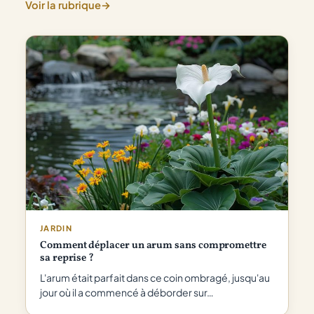
personne
Voir la rubrique
→
ne
vous
dit
vraiment
JARDIN
Comment déplacer un arum sans compromettre
sa reprise ?
L'arum était parfait dans ce coin ombragé, jusqu'au
jour où il a commencé à déborder sur…