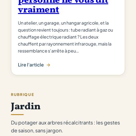
personne ne vous dit
vraiment
Un atelier, un garage, un hangar agricole, et la
question revient toujours : tube radiant à gaz ou
chauffage électrique radiant ? Les deux
chauffent par rayonnement infrarouge, mais la
ressemblance s'arrête à peu…
Lire l'article
:
Tube
radiant
gaz
RUBRIQUE
vs
Jardin
électrique
:
ce
Du potager aux arbres récalcitrants : les gestes
que
de saison, sans jargon.