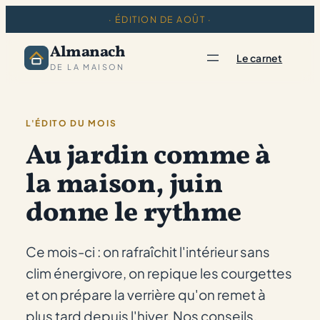
· ÉDITION DE AOÛT ·
Almanach
Le carnet
DE LA MAISON
L'ÉDITO DU MOIS
Au jardin comme à
la maison, juin
donne le rythme
Ce mois-ci : on rafraîchit l'intérieur sans
clim énergivore, on repique les courgettes
et on prépare la verrière qu'on remet à
plus tard depuis l'hiver. Nos conseils,