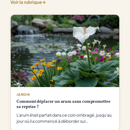
personne
Voir la rubrique
→
ne
vous
dit
vraiment
JARDIN
Comment déplacer un arum sans compromettre
sa reprise ?
L'arum était parfait dans ce coin ombragé, jusqu'au
jour où il a commencé à déborder sur…