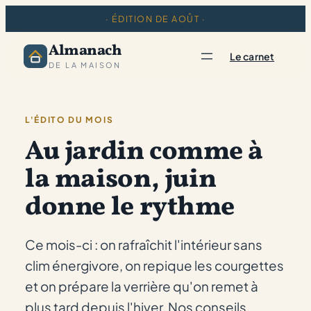
· ÉDITION DE AOÛT ·
Almanach
Le carnet
DE LA MAISON
L'ÉDITO DU MOIS
Au jardin comme à
la maison, juin
donne le rythme
Ce mois-ci : on rafraîchit l'intérieur sans
clim énergivore, on repique les courgettes
et on prépare la verrière qu'on remet à
plus tard depuis l'hiver. Nos conseils,