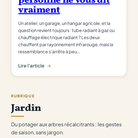
personne ne vous dit
vraiment
Un atelier, un garage, un hangar agricole, et la
question revient toujours : tube radiant à gaz ou
chauffage électrique radiant ? Les deux
chauffent par rayonnement infrarouge, mais la
ressemblance s'arrête à peu…
Lire l'article
:
Tube
radiant
gaz
RUBRIQUE
vs
Jardin
électrique
:
ce
Du potager aux arbres récalcitrants : les gestes
que
de saison, sans jargon.