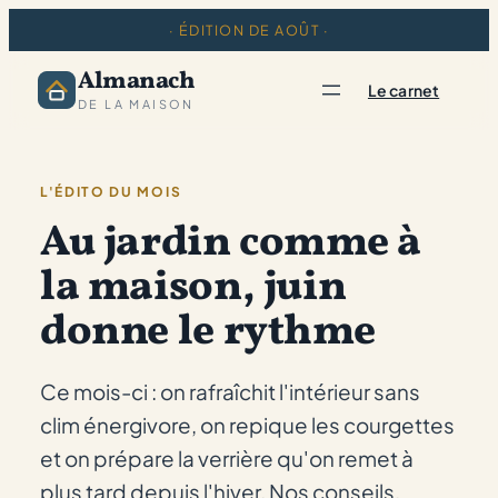
· ÉDITION DE AOÛT ·
Almanach
Le carnet
DE LA MAISON
L'ÉDITO DU MOIS
Au jardin comme à
la maison, juin
donne le rythme
Ce mois-ci : on rafraîchit l'intérieur sans
clim énergivore, on repique les courgettes
et on prépare la verrière qu'on remet à
plus tard depuis l'hiver. Nos conseils,