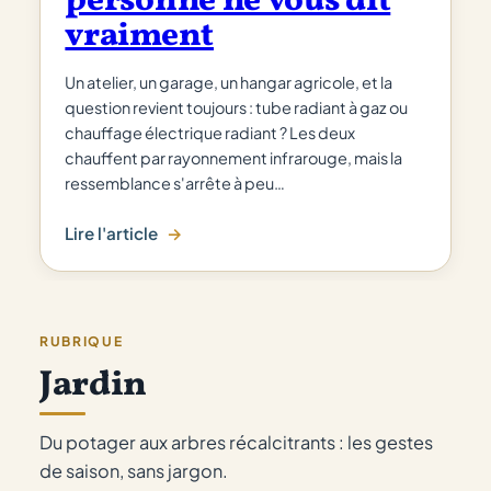
personne ne vous dit
vraiment
Un atelier, un garage, un hangar agricole, et la
question revient toujours : tube radiant à gaz ou
chauffage électrique radiant ? Les deux
chauffent par rayonnement infrarouge, mais la
ressemblance s'arrête à peu…
Lire l'article
:
Tube
radiant
gaz
RUBRIQUE
vs
Jardin
électrique
:
ce
Du potager aux arbres récalcitrants : les gestes
que
de saison, sans jargon.