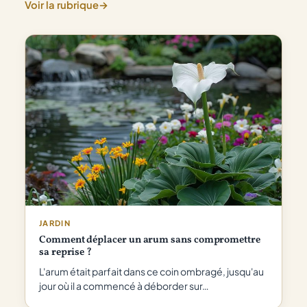
personne
Voir la rubrique
→
ne
vous
dit
vraiment
JARDIN
Comment déplacer un arum sans compromettre
sa reprise ?
L'arum était parfait dans ce coin ombragé, jusqu'au
jour où il a commencé à déborder sur…