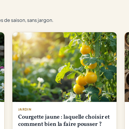
ce
que
personne
es de saison, sans jargon.
ne
vous
dit
vraiment
JARDIN
Courgette jaune : laquelle choisir et
comment bien la faire pousser ?