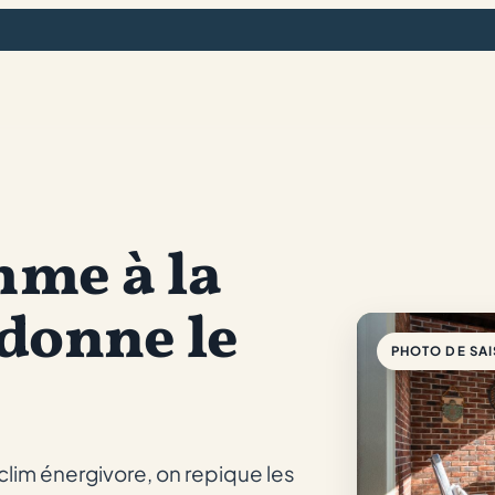
mme à la
 donne le
PHOTO DE SA
s clim énergivore, on repique les