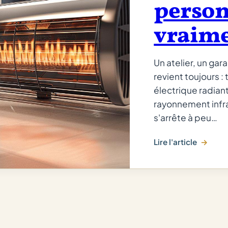
person
vraim
Un atelier, un gar
revient toujours :
électrique radian
rayonnement infr
s'arrête à peu…
Lire l'article
:
Tube
radiant
gaz
vs
électrique
: