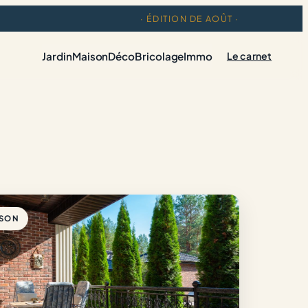
· ÉDITION DE AOÛT ·
Jardin
Maison
Déco
Bricolage
Immo
Le carnet
ISON