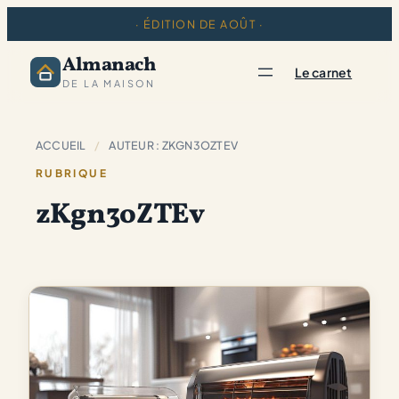
· ÉDITION DE AOÛT ·
Almanach
Le carnet
DE LA MAISON
ACCUEIL
/
AUTEUR : ZKGN3OZTEV
RUBRIQUE
zKgn3oZTEv