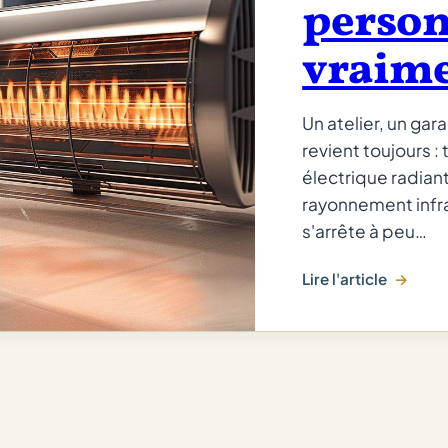
person
vraim
Un atelier, un gar
revient toujours :
électrique radian
rayonnement infr
s'arrête à peu…
Lire l'article
:
Tube
radiant
gaz
vs
électrique
: