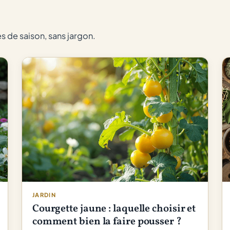
ce
que
personne
es de saison, sans jargon.
ne
vous
dit
vraiment
JARDIN
Courgette jaune : laquelle choisir et
comment bien la faire pousser ?