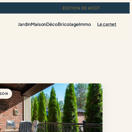
· ÉDITION DE AOÛT ·
Jardin
Maison
Déco
Bricolage
Immo
Le carnet
ISON