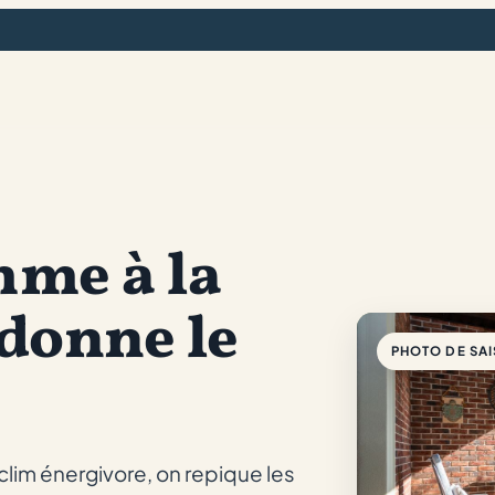
mme à la
 donne le
PHOTO DE SA
s clim énergivore, on repique les